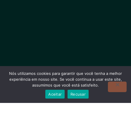
Nós utilizamos cookies para garantir que você tenha a melhor
experiência em nosso site. Se você continua a usar este site,
assumimos que você está satisfeito.
Precisa de ajuda?
Aceitar
Recusar
Como funciona a Terapia Online?
A
Terapia Online
é uma forma moderna e segura de
cuidar da sua saúde mental.